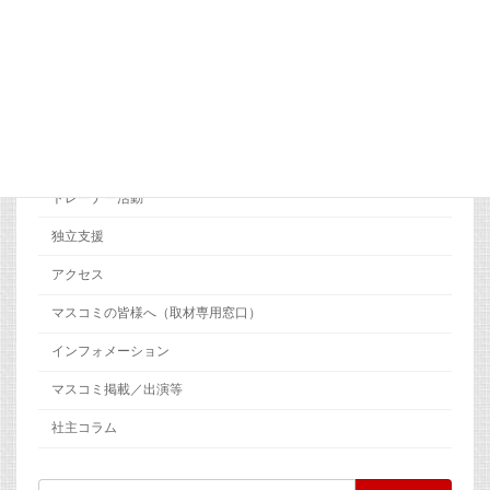
会社概要
代表者 挨拶
ＣＭＣグループの理念
整骨医学とは
臨床実習施設の紹介
トレーナー活動
独立支援
アクセス
マスコミの皆様へ（取材専用窓口）
インフォメーション
マスコミ掲載／出演等
社主コラム
検