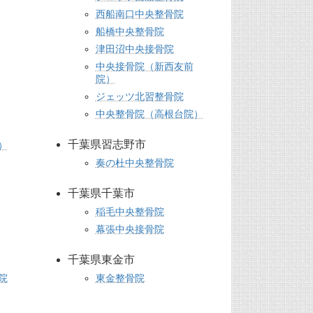
西船南口中央整骨院
船橋中央整骨院
津田沼中央接骨院
中央接骨院（新西友前
院）
ジェッツ北習整骨院
中央整骨院（高根台院）
千葉県習志野市
）
奏の杜中央整骨院
千葉県千葉市
稲毛中央整骨院
幕張中央接骨院
千葉県東金市
院
東金整骨院