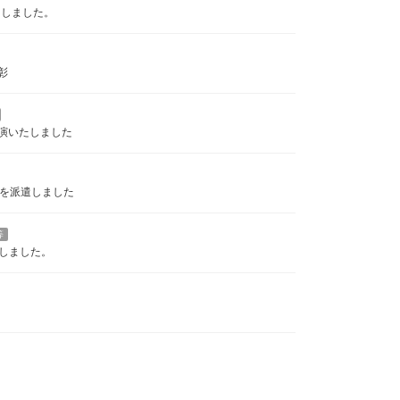
たしました。
彰
演いたしました
フを派遣しました
等
しました。