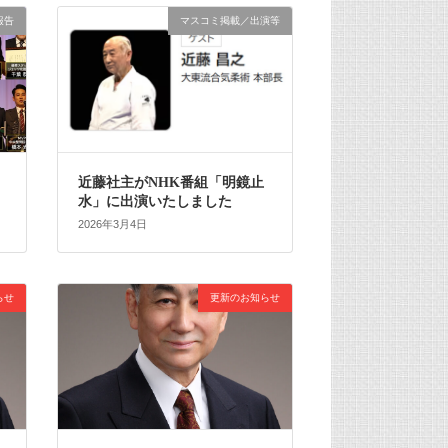
報告
マスコミ掲載／出演等
近藤社主がNHK番組「明鏡止
水」に出演いたしました
2026年3月4日
らせ
更新のお知らせ