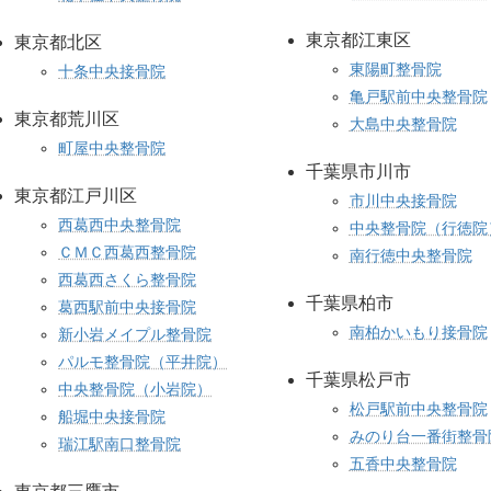
東京都江東区
東京都北区
東陽町整骨院
十条中央接骨院
亀戸駅前中央整骨院
東京都荒川区
大島中央整骨院
町屋中央整骨院
千葉県市川市
東京都江戸川区
市川中央接骨院
西葛西中央整骨院
中央整骨院（行徳院
ＣＭＣ西葛西整骨院
南行徳中央整骨院
西葛西さくら整骨院
千葉県柏市
葛西駅前中央接骨院
南柏かいもり接骨院
新小岩メイプル整骨院
パルモ整骨院（平井院）
千葉県松戸市
中央整骨院（小岩院）
松戸駅前中央整骨院
船堀中央接骨院
みのり台一番街整骨
瑞江駅南口整骨院
五香中央整骨院