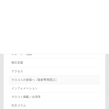
HOME
会社概要
代表者 挨拶
ＣＭＣグループの理念
整骨医学とは
臨床実習施設の紹介
トレーナー活動
独立支援
アクセス
マスコミの皆様へ（取材専用窓口）
インフォメーション
マスコミ掲載／出演等
社主コラム