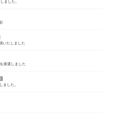
たしました。
彰
演いたしました
フを派遣しました
等
しました。