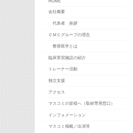
HOME
会社概要
代表者 挨拶
ＣＭＣグループの理念
整骨医学とは
臨床実習施設の紹介
トレーナー活動
独立支援
アクセス
マスコミの皆様へ（取材専用窓口）
インフォメーション
マスコミ掲載／出演等