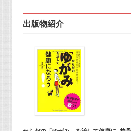
出版物紹介
からだの「ゆがみ」を治して健康に
整