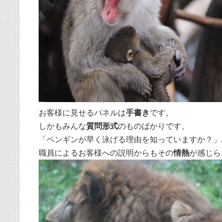
お客様に見せるパネルは
手書き
です。
しかもみんな
質問形式
のものばかりです。
「ペンギンが早く泳げる理由を知っていますか？」
職員によるお客様への説明からもその
情熱
が感じら