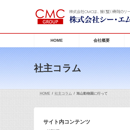
コ
ナ
ン
ビ
テ
ゲ
ン
ー
ツ
シ
へ
ョ
ス
ン
HOME
会社概要
キ
に
ッ
移
プ
動
社主コラム
HOME
社主コラム
旭山動物園に行って
サイト内コンテンツ