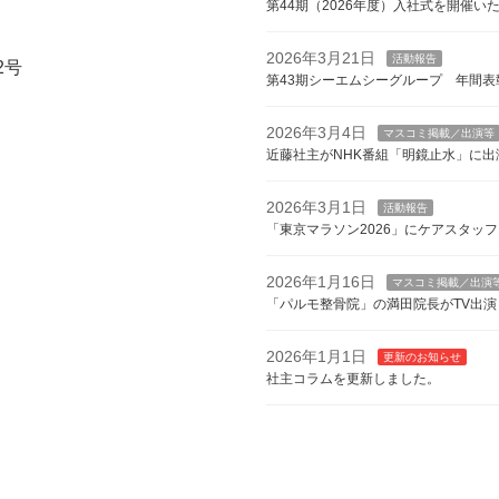
第44期（2026年度）入社式を開催い
2026年3月21日
活動報告
2号
第43期シーエムシーグループ 年間表
2026年3月4日
マスコミ掲載／出演等
近藤社主がNHK番組「明鏡止水」に出
2026年3月1日
活動報告
「東京マラソン2026」にケアスタッ
2026年1月16日
マスコミ掲載／出演
「パルモ整骨院」の満田院長がTV出演
2026年1月1日
更新のお知らせ
社主コラムを更新しました。