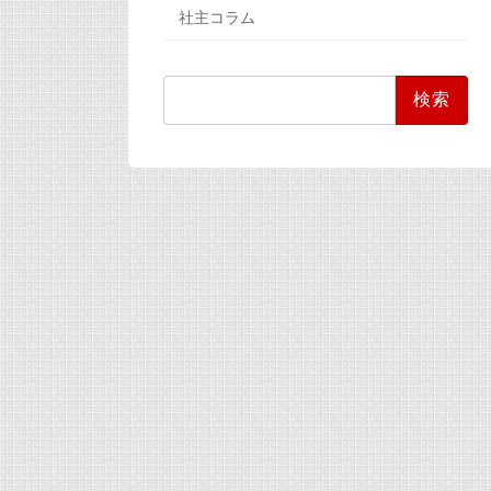
社主コラム
検
索: