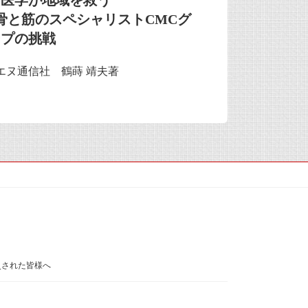
骨と筋のスペシャリストCMCグ
ープの挑戦
エヌ通信社 鶴蒔 靖夫著
災された皆様へ