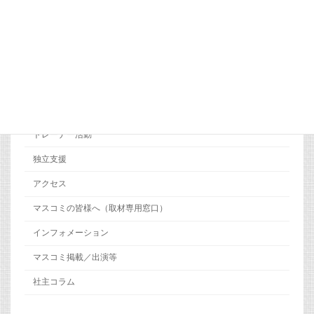
会社概要
代表者 挨拶
ＣＭＣグループの理念
整骨医学とは
臨床実習施設の紹介
トレーナー活動
独立支援
アクセス
マスコミの皆様へ（取材専用窓口）
インフォメーション
マスコミ掲載／出演等
社主コラム