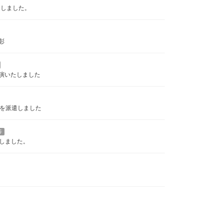
たしました。
彰
演いたしました
フを派遣しました
等
しました。