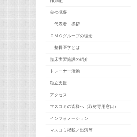
HOME
会社概要
代表者 挨拶
ＣＭＣグループの理念
整骨医学とは
臨床実習施設の紹介
トレーナー活動
独立支援
アクセス
マスコミの皆様へ（取材専用窓口）
インフォメーション
マスコミ掲載／出演等