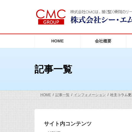
コ
ナ
ン
ビ
テ
ゲ
ン
ー
ツ
シ
へ
ョ
ス
ン
HOME
会社概要
キ
に
ッ
移
プ
動
記事一覧
HOME
記事一覧
インフォメーション
社主コラム更
サイト内コンテンツ