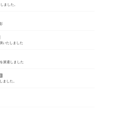
たしました。
彰
演いたしました
フを派遣しました
等
しました。