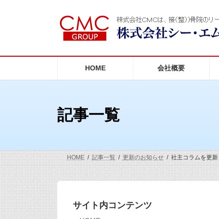
コ
ナ
ン
ビ
テ
ゲ
ン
ー
ツ
シ
へ
ョ
ス
ン
HOME
会社概要
キ
に
ッ
移
プ
動
記事一覧
HOME
記事一覧
更新のお知らせ
社主コラムを更新
サイト内コンテンツ