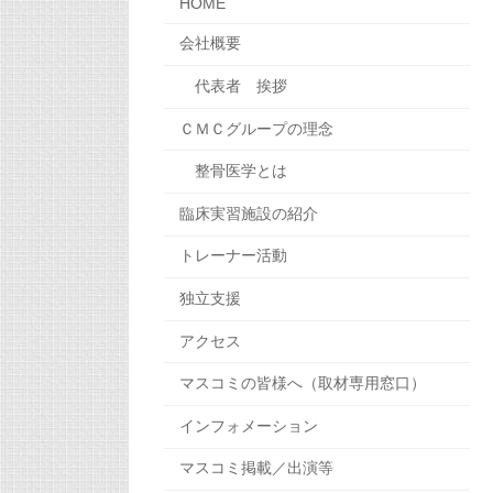
HOME
会社概要
代表者 挨拶
ＣＭＣグループの理念
整骨医学とは
臨床実習施設の紹介
トレーナー活動
独立支援
アクセス
マスコミの皆様へ（取材専用窓口）
インフォメーション
マスコミ掲載／出演等