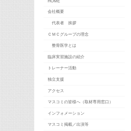
HOME
会社概要
代表者 挨拶
ＣＭＣグループの理念
整骨医学とは
臨床実習施設の紹介
トレーナー活動
独立支援
アクセス
マスコミの皆様へ（取材専用窓口）
インフォメーション
マスコミ掲載／出演等