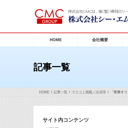
コ
ナ
ン
ビ
テ
ゲ
ン
ー
ツ
シ
へ
ョ
ス
ン
HOME
会社概要
キ
に
ッ
移
プ
動
記事一覧
HOME
記事一覧
マスコミ掲載／出演等
「医療オリ
サイト内コンテンツ