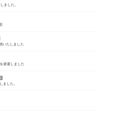
たしました。
彰
演いたしました
フを派遣しました
等
しました。