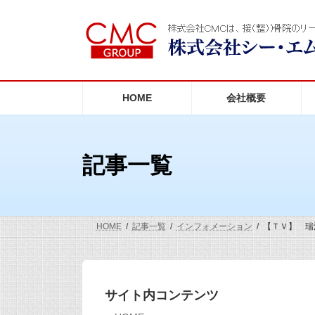
コ
ナ
ン
ビ
テ
ゲ
ン
ー
ツ
シ
へ
ョ
ス
ン
HOME
会社概要
キ
に
ッ
移
プ
動
記事一覧
HOME
記事一覧
インフォメーション
【ＴＶ】 瑞
サイト内コンテンツ