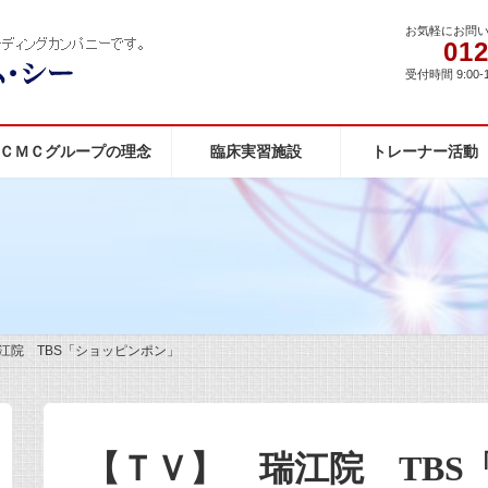
お気軽にお問
012
受付時間 9:00-
ＣＭＣグループの理念
臨床実習施設
トレーナー活動
江院 TBS「ショッピンポン」
【ＴＶ】 瑞江院 TBS