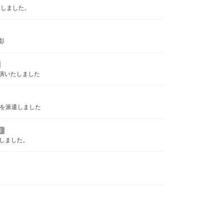
たしました。
彰
演いたしました
フを派遣しました
等
しました。