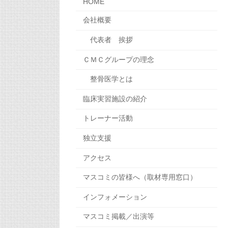
HOME
会社概要
代表者 挨拶
ＣＭＣグループの理念
整骨医学とは
臨床実習施設の紹介
トレーナー活動
独立支援
アクセス
マスコミの皆様へ（取材専用窓口）
インフォメーション
マスコミ掲載／出演等