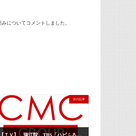
の歪みについてコメントしました。
次の記事
【ＴＶ】 瑞江院 TBS「ハピふる！」