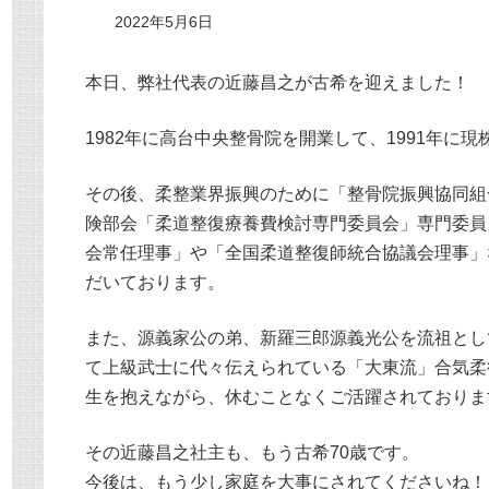
2022年5月6日
本日、弊社代表の近藤昌之が古希を迎えました！
1982年に高台中央整骨院を開業して、1991年に
その後、柔整業界振興のために「整骨院振興協同組
険部会「柔道整復療養費検討専門委員会」専門委員
会常任理事」や「全国柔道整復師統合協議会理事」
だいております。
また、源義家公の弟、新羅三郎源義光公を流祖とし
て上級武士に代々伝えられている「大東流」合気柔
生を抱えながら、休むことなくご活躍されておりま
その近藤昌之社主も、もう古希70歳です。
今後は、もう少し家庭を大事にされてくださいね！