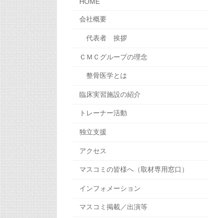
HOME
会社概要
代表者 挨拶
ＣＭＣグループの理念
整骨医学とは
臨床実習施設の紹介
トレーナー活動
独立支援
アクセス
マスコミの皆様へ（取材専用窓口）
インフォメーション
マスコミ掲載／出演等