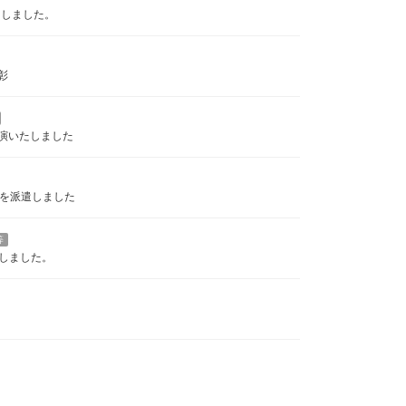
たしました。
彰
演いたしました
フを派遣しました
等
しました。