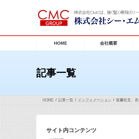
コ
ナ
ン
ビ
テ
ゲ
ン
ー
ツ
シ
へ
ョ
ス
ン
HOME
会社概要
キ
に
ッ
移
プ
動
記事一覧
HOME
記事一覧
インフォメーション
近藤社主、古
サイト内コンテンツ