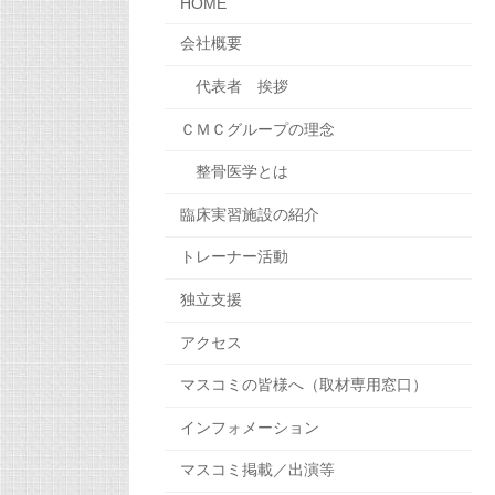
HOME
会社概要
代表者 挨拶
ＣＭＣグループの理念
整骨医学とは
臨床実習施設の紹介
トレーナー活動
独立支援
アクセス
マスコミの皆様へ（取材専用窓口）
インフォメーション
マスコミ掲載／出演等