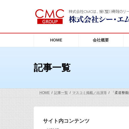
コ
ナ
ン
ビ
テ
ゲ
ン
ー
ツ
シ
へ
ョ
ス
ン
HOME
会社概要
キ
に
ッ
移
プ
動
記事一覧
HOME
記事一覧
マスコミ掲載／出演等
「柔道整復
サイト内コンテンツ